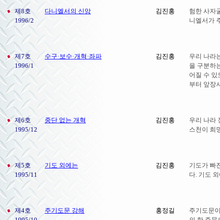
제8호
다니엘서의 신앙
김진홍
험한 사자굴
1996/2
니엘서가 주
제7호
수구·보수·개혁·좌파
김진홍
우리 나라는
1996/1
을 구분하
어질 수 있
부터 앞장서
제6호
중단 없는 개혁
김진홍
우리 나라 
1995/12
스천이 희망
제5호
기도 외에는
김진홍
기도가 빠진
1995/11
다. 기도 
제4호
주기도문 강해
홍정길
주기도문이
1995/10
의 한 주문