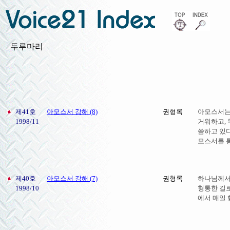
두루마리
제41호
아모스서 강해 (8)
권형록
아모스서는
1998/11
거워하고, 
씀하고 있다
모스서를 통
제40호
아모스서 강해 (7)
권형록
하나님께서
1998/10
형통한 길로
에서 매일