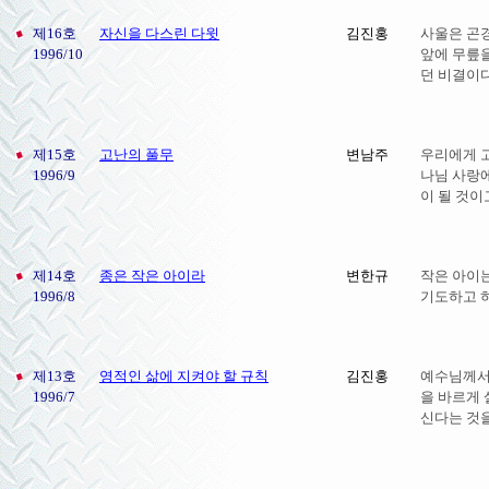
제16호
자신을 다스린 다윗
김진홍
사울은 곤
1996/10
앞에 무릎을
던 비결이다
제15호
고난의 풀무
변남주
우리에게 
1996/9
나님 사랑에
이 될 것이
제14호
종은 작은 아이라
변한규
작은 아이는
1996/8
기도하고 
제13호
영적인 삶에 지켜야 할 규칙
김진홍
예수님께서
1996/7
을 바르게
신다는 것을