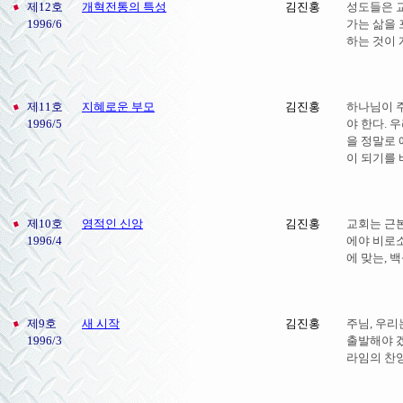
제12호
개혁전통의 특성
김진홍
성도들은 
1996/6
가는 삶을 
하는 것이
제11호
지혜로운 부모
김진홍
하나님이 
1996/5
야 한다. 
을 정말로
이 되기를 
제10호
영적인 신앙
김진홍
교회는 근본
1996/4
에야 비로소
에 맞는, 
제9호
새 시작
김진홍
주님, 우리
1996/3
출발해야 
라임의 찬