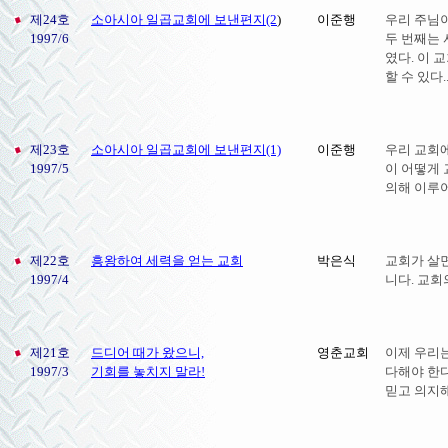
제24호
소아시아 일곱교회에 보낸편지(2
)
이준행
우리 주님
1997/6
두 번째는 
였다. 이 
할 수 있다...
제23호
소아시아 일곱교회에 보낸편지(1)
이준행
우리 교회에
1997/5
이 어떻게
의해 이루
제22호
흥왕하여 세력을 얻는 교회
박은식
교회가 살면
1997/4
니다. 교회
제21호
드디어 때가 왔으니,
영춘교회
이제 우리
1997/3
기회를 놓치지 말라!
다해야 한
믿고 의지해