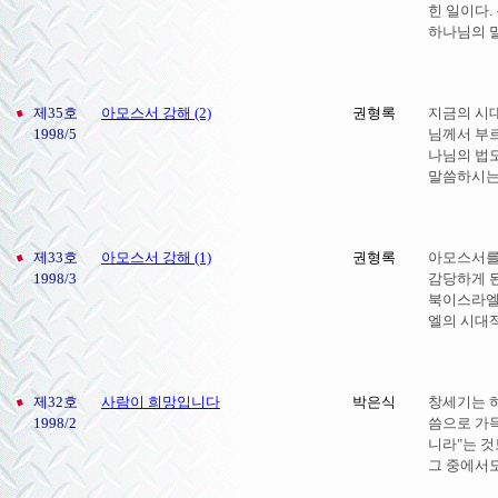
힌 일이다
하나님의 말
제35호
아모스서 강해 (2)
권형록
지금의 시
1998/5
님께서 부르
나님의 법
말씀하시는
제33호
아모스서 강해 (1)
권형록
아모스서를
1998/3
감당하게 된
북이스라엘
엘의 시대
제32호
사람이 희망입니다
박은식
창세기는 
1998/2
씀으로 가득
니라"는 것
그 중에서도