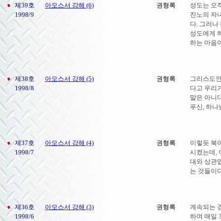
제39호
아모스서 강해 (6)
권형록
성도는 오
1998/9
진노의 자
다. 그러
성도에게 
하는 마음이
제38호
아모스서 강해 (5)
권형록
그리스도인
1998/8
다고 우리
말은 아니다
푸신, 하나님
제37호
아모스서 강해 (4)
권형록
이렇듯 북
1998/7
시켰는데, 
대와 상관없
는 것들이다
제36호
아모스서 강해 (3)
권형록
계속되는 
1998/6
하여 매일 