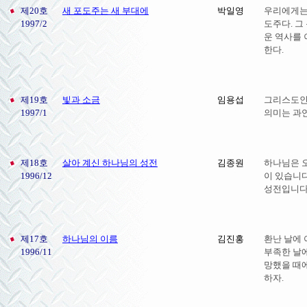
제20호
새 포도주는 새 부대에
박일영
우리에게는 
1997/2
도주다. 그
운 역사를
한다.
제19호
빛과 소금
임용섭
그리스도인
1997/1
의미는 과
제18호
살아 계신 하나님의 성전
김종원
하나님은 
1996/12
이 있습니다
성전입니다
제17호
하나님의 이름
김진홍
환난 날에 
1996/11
부족한 날에
망했을 때
하자.