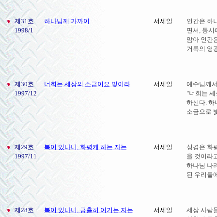
제31호
하나님께 가까이
서세일
인간은 하
1998/1
면서, 동시
암아 인간은
거룩의 영광
제30호
너희는 세상의 소금이요 빛이라
서세일
예수님께서
1997/12
"너희는 세
하신다. 
소금으로 
제29호
복이 있나니, 화평케 하는 자는
서세일
성경은 화
1997/11
을 것이라고
하나님 나
된 우리들에
제28호
복이 있나니, 긍휼히 여기는 자는
서세일
세상 사람