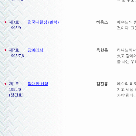
제3호
천국대헌장 (팔복)
하용조
예수님의 
1995/9
것이다. 그
제2호
광야에서
옥한흠
하나님께서
1995/7,8
셨고 광야
를 사는 
제1호
담대한 신앙
김진홍
예수의 피
1995/6
지고 세상 
(창간호)
가야 한다.