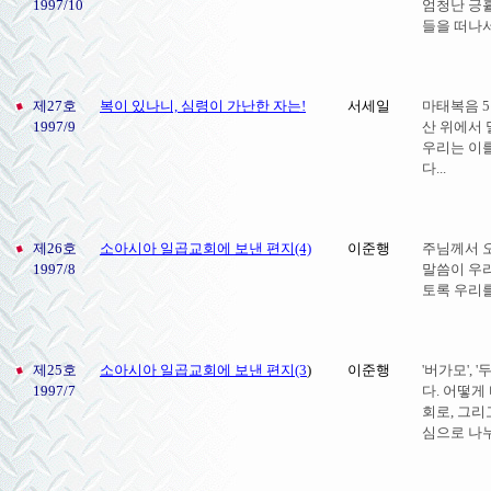
1997/10
엄청난 긍
들을 떠나서
제27호
복이 있나니, 심령이 가난한 자는!
서세일
마태복음 
1997/9
산 위에서
우리는 이
다...
제26호
소아시아 일곱교회에 보낸 편지(4)
이준행
주님께서 
1997/8
말씀이 우
토록 우리
제25호
소아시아 일곱교회에 보낸 편지(3
)
이준행
'버가모',
1997/7
다. 어떻게
회로, 그
심으로 나누