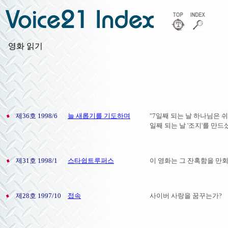
영화 읽기
제36호 1998/6
늘 새롭기를 기도하며
"7일째 되는 날 하나님은 
일째 되는 날 '조지'를 만
제31호 1998/1
스타쉽트루퍼스
이 영화는 그 잔혹함을 만회
제28호 1997/10
접속
사이버 사랑을 꿈꾸는가?