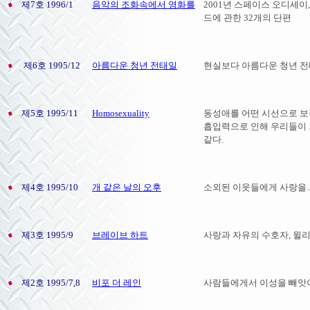
제7호 1996/1
음악의 조화속에서 영화를
2001년 스페이스 오디세이,
드에 관한 32개의 단편
제6호 1995/12
아름다운 청년 전태일
현실보다 아름다운 청년 전태
제5호 1995/11
Homosexuality
동성애를 어떤 시선으로 보
흡입력으로 인해 우리들이 
같다.
제4호 1995/10
개 같은 날의 오후
소외된 이웃들에게 사랑을..
제3호 1995/9
브레이브 하트
사랑과 자유의 수호자, 윌
제2호 1995/7,8
비포 더 레인
사람들에게서 이성을 빼앗아