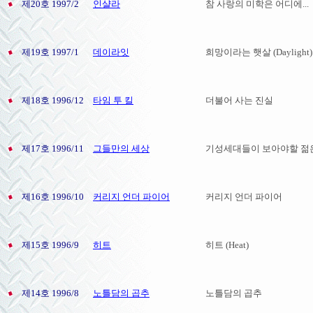
제20호 1997/2
인샬라
참 사랑의 미학은 어디에...
제19호 1997/1
데이라잇
희망이라는 햇살 (Daylight)
제18호 1996/12
타임 투 킬
더불어 사는 진실
제17호 1996/11
그들만의 세상
기성세대들이 보아야할 젊
제16호 1996/10
커리지 언더 파이어
커리지 언더 파이어
제15호 1996/9
히트
히트 (Heat)
제14호 1996/8
노틀담의 곱추
노틀담의 곱추