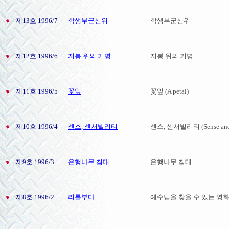
제13호 1996/7
학생부군신위
학생부군신위
제12호 1996/6
지붕 위의 기병
지붕 위의 기병
제11호 1996/5
꽃잎
꽃잎 (A petal)
제10호 1996/4
센스, 센서빌리티
센스, 센서빌리티 (Sense and S
제9호 1996/3
은행나무 침대
은행나무 침대
제8호 1996/2
리틀부다
예수님을 찾을 수 있는 영