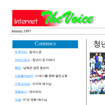
January.1997
청
Contencs
두루마리
-
빛과소금
커버스토리
- 청년이 곧 미래다
특집
- 남북은 생존 동반자
서로돌아보아
- 21세기를 향해 열린교회
기독교강요
- 도마와 예수님
영화읽기
- 데이라잇
수필
- 97년 계획=예수님