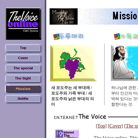
새 포도주는 새 부대에 /
하나님에 관한 
포도주와 가죽 부대 / 새
부터 인간의 마
포도주와 낡은 부대의 의
박혀 있다는 것
미
함한다는 것.
[
Top
] [
Cover
] [
The sp
The Voice online, Th